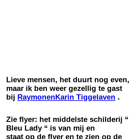
meisje met rode bloemen @MarYane Nas_1
Lieve mensen, het duurt nog even,
maar ik ben weer gezellig te gast
bij
RaymonenKarin Tiggelaven
.
Zie flyer: het middelste schilderij “
Bleu Lady “ is van mij en
staat op de flyer en te zien op de